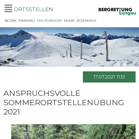
ORTSSTELLEN:
NAVIGATION
BEZIRK
TAMSWEG
MAUTERNDORF
MUHR
ZEDERHAUS
ÜBERSPRINGEN
17.07.2021 11:51
ANSPRUCHSVOLLE
SOMMERORTSTELLENÜBUNG
2021